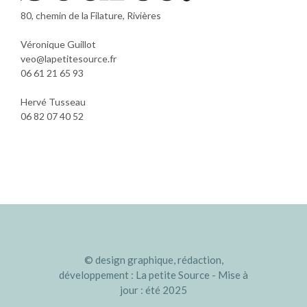
80, chemin de la Filature, Rivières
Véronique Guillot
veo@lapetitesource.fr
06 61 21 65 93
Hervé Tusseau
06 82 07 40 52
© design graphique, rédaction,
développement : La petite Source - Mise à
jour : été 2025