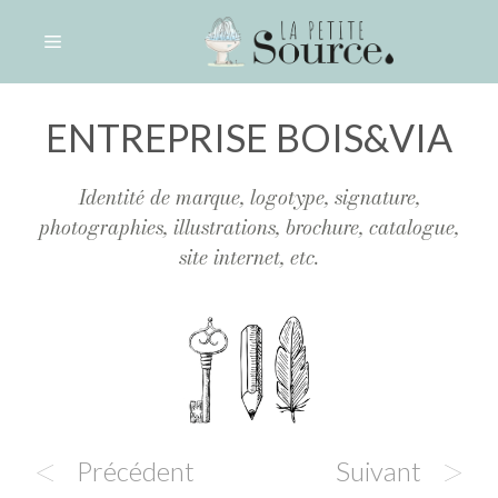
Aller
au
contenu
Toutes les références
/ Entreprise Bois&Via
ENTREPRISE BOIS&VIA
Identité de marque, logotype, signature,
photographies, illustrations, brochure, catalogue,
site internet, etc.
<
>
Précédent
Suivant